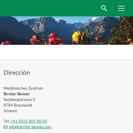
Jump directly to main navigation
Jump directly to content
Dirección
Medizinisches Zentrum
Bircher-Benner
Sackbergstrasse 3
8784 Braunwald
Schweiz
Tel:
+41 (0)21 801 60 04
info@bircher-benner.com