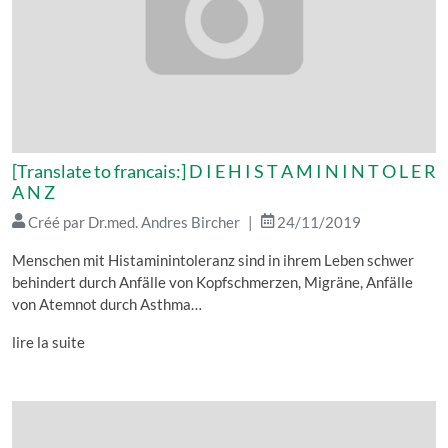
[Translate to francais:] D I E H I S T A M I N I N T O L E R
A N Z
Créé par Dr.med. Andres Bircher
24/11/2019
Menschen mit Histaminintoleranz sind in ihrem Leben schwer
behindert durch Anfälle von Kopfschmerzen, Migräne, Anfälle
von Atemnot durch Asthma…
lire la suite