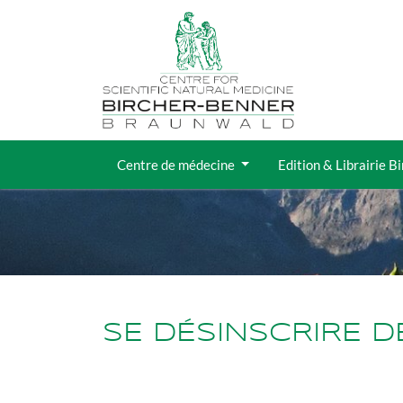
Jump directly to main navigation
Jump directly to content
Centre de médecine
Edition & Librairie B
SE DÉSINSCRIRE 