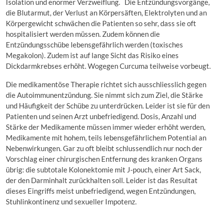
Isolation und enormer Verzweiflung. Die Entzündungsvorgänge,
die Blutarmut, der Verlust an Körpersäften, Elektrolyten und an
Körpergewicht schwächen die Patienten so sehr, dass sie oft
hospitalisiert werden müssen. Zudem können die
Entzündungsschübe lebensgefährlich werden (toxisches
Megakolon). Zudem ist auf lange Sicht das Risiko eines
Dickdarmkrebses erhöht. Wogegen Curcuma teilweise vorbeugt.
Die medikamentöse Therapie richtet sich ausschliesslich gegen
die Autoimmunentzündung. Sie nimmt sich zum Ziel, die Stärke
und Häufigkeit der Schübe zu unterdrücken. Leider ist sie für den
Patienten und seinen Arzt unbefriedigend. Dosis, Anzahl und
Stärke der Medikamente müssen immer wieder erhöht werden,
Medikamente mit hohem, teils lebensgefährlichem Potential an
Nebenwirkungen. Gar zu oft bleibt schlussendlich nur noch der
Vorschlag einer chirurgischen Entfernung des kranken Organs
übrig: die subtotale Kolonektomie mit J-pouch, einer Art Sack,
der den Darminhalt zurückhalten soll. Leider ist das Resultat
dieses Eingriffs meist unbefriedigend, wegen Entzündungen,
Stuhlinkontinenz und sexueller Impotenz.