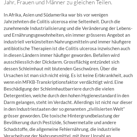
Jahr, Frauen und Männer zu gleichen Teilen.
In Afrika, Asien und Südamerika war bis vor wenigen
Jahrzehnten die Colitis ulcerosa eine Seltenheit. Durch die
zunehmende Industrialisierung und die Veränderung der Lebens-
und Ernährungsgewohnheiten, ein immer grösseres Angebot an
industriell verkünstelten Nahrungsmitteln und immer häufigere
antibiotische Therapien ist die Colitis ulcerosa inzwischen auch
in diesen Ländern immer häufiger geworden. Befallen wird
ausschliesslich der Dickdarm. Grossflächig entzündet sich
dessen Schleimhaut mit blutenden Geschwüren. Über die
Ursachen ist man sich nicht einig. Es ist keine Erbkrankheit, auch
wenn ein MFKB-Transkriptionsfaktor verdächtigt wird. Eine
Beschädigung der Schleimhautbarriere durch die vielen
Detergentien, welche durch den hohen Hygienestandard in den
Darm gelangen, steht im Verdacht. Allerdings ist nicht nur dieser
in den Industriestaaten der so genannten „zivilisierten Welt“
grösser geworden. Die toxische Hintergrundbelastung der
Bevölkerung durch Pestizide, Schwermetalle und andere
Schadstoffe, die allgemeine Fehlernährung, die industrielle
Verarbeitung der Nahrungsmittel, mit ihrer Unzahl an