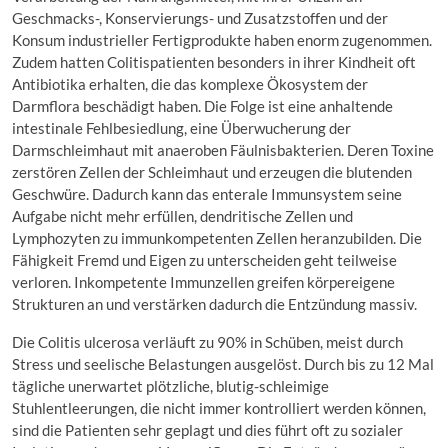
Geschmacks-, Konservierungs- und Zusatzstoffen und der
Konsum industrieller Fertigprodukte haben enorm zugenommen.
Zudem hatten Colitispatienten besonders in ihrer Kindheit oft
Antibiotika erhalten, die das komplexe Ökosystem der
Darmflora beschädigt haben. Die Folge ist eine anhaltende
intestinale Fehlbesiedlung, eine Überwucherung der
Darmschleimhaut mit anaeroben Fäulnisbakterien. Deren Toxine
zerstören Zellen der Schleimhaut und erzeugen die blutenden
Geschwüre. Dadurch kann das enterale Immunsystem seine
Aufgabe nicht mehr erfüllen, dendritische Zellen und
Lymphozyten zu immunkompetenten Zellen heranzubilden. Die
Fähigkeit Fremd und Eigen zu unterscheiden geht teilweise
verloren. Inkompetente Immunzellen greifen körpereigene
Strukturen an und verstärken dadurch die Entzündung massiv.
Die Colitis ulcerosa verläuft zu 90% in Schüben, meist durch
Stress und seelische Belastungen ausgelöst. Durch bis zu 12 Mal
tägliche unerwartet plötzliche, blutig-schleimige
Stuhlentleerungen, die nicht immer kontrolliert werden können,
sind die Patienten sehr geplagt und dies führt oft zu sozialer