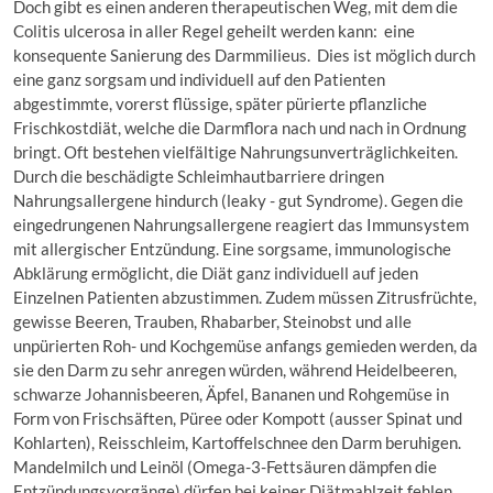
Doch gibt es einen anderen therapeutischen Weg, mit dem die
Colitis ulcerosa in aller Regel geheilt werden kann: eine
konsequente Sanierung des Darmmilieus. Dies ist möglich durch
eine ganz sorgsam und individuell auf den Patienten
abgestimmte, vorerst flüssige, später pürierte pflanzliche
Frischkostdiät, welche die Darmflora nach und nach in Ordnung
bringt. Oft bestehen vielfältige Nahrungsunverträglichkeiten.
Durch die beschädigte Schleimhautbarriere dringen
Nahrungsallergene hindurch (leaky - gut Syndrome). Gegen die
eingedrungenen Nahrungsallergene reagiert das Immunsystem
mit allergischer Entzündung. Eine sorgsame, immunologische
Abklärung ermöglicht, die Diät ganz individuell auf jeden
Einzelnen Patienten abzustimmen. Zudem müssen Zitrusfrüchte,
gewisse Beeren, Trauben, Rhabarber, Steinobst und alle
unpürierten Roh- und Kochgemüse anfangs gemieden werden, da
sie den Darm zu sehr anregen würden, während Heidelbeeren,
schwarze Johannisbeeren, Äpfel, Bananen und Rohgemüse in
Form von Frischsäften, Püree oder Kompott (ausser Spinat und
Kohlarten), Reisschleim, Kartoffelschnee den Darm beruhigen.
Mandelmilch und Leinöl (Omega-3-Fettsäuren dämpfen die
Entzündungsvorgänge) dürfen bei keiner Diätmahlzeit fehlen.