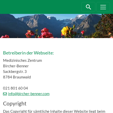
Direkt zur Hauptnavigation springen
Direkt zum Inhalt springen
Betreiberin der Webseite:
Medizinisches Zentrum
Bircher-Benner
Sackbergstr. 3
8784 Braunwald
021 801 60 04
info@bircher-benner.com
Copyright
Das Copyright für sämtliche Inhalte dieser Website liegt beim