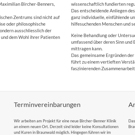
Maximilian Bircher-Benners,
wissenschaftlich fundierten reg
Das entscheidende Anliegen des
ischen Zentrums sind nicht auf
ganz individuelle, einfühlende 
öse oder philosophische
hilfesuchenden Menschen und se
sondern ausschliesslich der
Keine Behandlung oder Untersuc
k und dem Wohl ihrer Patienten
umfassend über deren Sinn und 
mittragen kann.
Das gemeinsame Ergründen der 
führt zu einem vertieften Verstän
faszinierenden Zusammenarbeit
Terminvereinbarungen
An
Wir arbeiten am Projekt für eine neue Bircher-Benner Klinik
Das
an einem neuen Ort. Derzeit sind leider keine Konsultationen
Bra
und Kuren in Braunwald möglich. Hingegen führen wir im