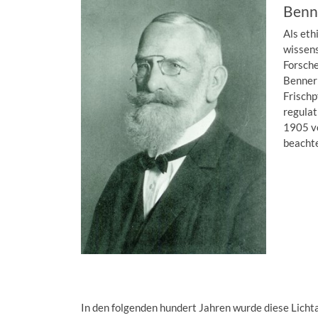
Benn
Als eth
wissens
Forsche
Benner 
Frischp
regulat
1905 ve
beacht
In den folgenden hundert Jahren wurde diese Lich