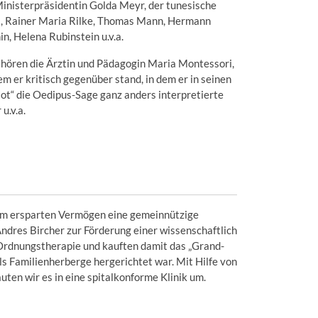
 Ministerpräsidentin Golda Meyr, der tunesische
a, Rainer Maria Rilke, Thomas Mann, Hermann
, Helena Rubinstein u.v.a.
hören die Ärztin und Pädagogin Maria Montessori,
m er kritisch gegenüber stand, in dem er in seinen
ot“ die Oedipus-Sage ganz anders interpretierte
 u.v.a.
em ersparten Vermögen eine gemeinnützige
 Andres Bircher zur Förderung einer wissenschaftlich
Ordnungstherapie und kauften damit das „Grand-
als Familienherberge hergerichtet war. Mit Hilfe von
ten wir es in eine spitalkonforme Klinik um.