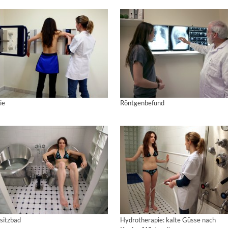
ie
Röntgenbefund
sitzbad
Hydrotherapie: kalte Güsse nach