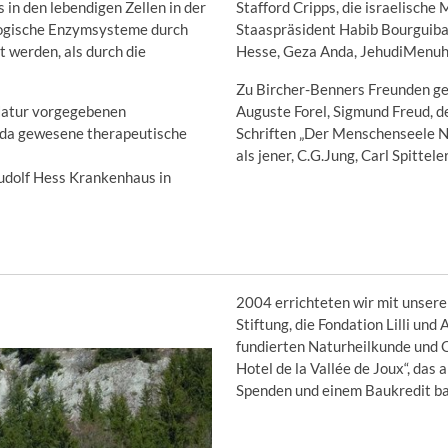
in den lebendigen Zellen in der
Stafford Cripps, die israelische
ologische Enzymsysteme durch
Staaspräsident Habib Bourguib
t werden, als durch die
Hesse, Geza Anda, JehudiMenuhin
Zu Bircher-Benners Freunden ge
 Natur vorgegebenen
Auguste Forel, Sigmund Freud, de
e da gewesene therapeutische
Schriften „Der Menschenseele N
als jener, C.G.Jung, Carl Spitteler
Rudolf Hess Krankenhaus in
2004 errichteten wir mit unser
Stiftung, die Fondation Lilli und
fundierten Naturheilkunde und 
Hotel de la Vallée de Joux“, das 
Spenden und einem Baukredit bau