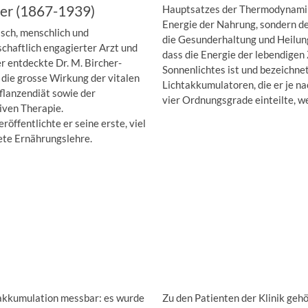
er (1867-1939)
Hauptsatzes der Thermodynamik, 
Energie der Nahrung, sondern de
isch, menschlich und
die Gesunderhaltung und Heilung
chaftlich engagierter Arzt und
dass die Energie der lebendigen 
r entdeckte Dr. M. Bircher-
Sonnenlichtes ist und bezeichnet
die grosse Wirkung der vitalen
Lichtakkumulatoren, die er je n
flanzendiät sowie der
vier Ordnungsgrade einteilte, we
iven Therapie.
röffentlichte er seine erste, viel
ete Ernährungslehre.
takkumulation messbar: es wurde
Zu den Patienten der Klinik gehö