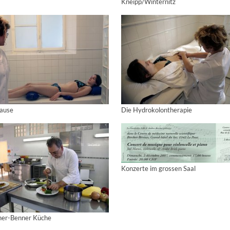
Kneipp/Winternitz
ause
Die Hydrokolontherapie
Konzerte im grossen Saal
cher-Benner Küche