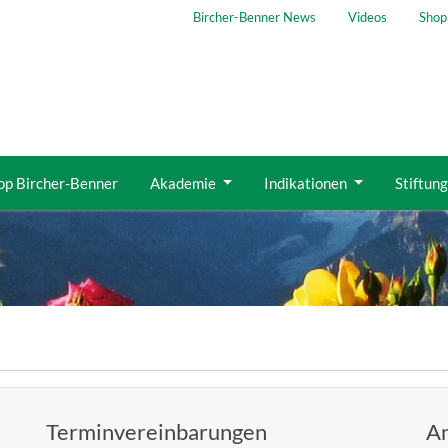
Bircher-Benner News
Videos
Shop
op Bircher-Benner
Akademie
Indikationen
Stiftun
Terminvereinbarungen
An