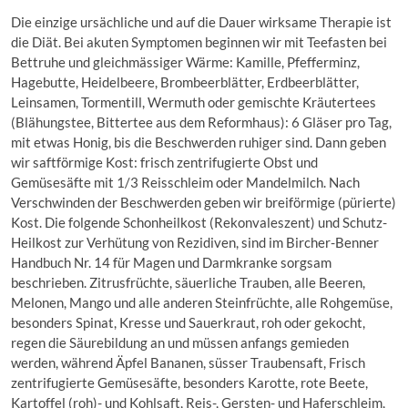
Die einzige ursächliche und auf die Dauer wirksame Therapie ist
die Diät. Bei akuten Symptomen beginnen wir mit Teefasten bei
Bettruhe und gleichmässiger Wärme: Kamille, Pfefferminz,
Hagebutte, Heidelbeere, Brombeerblätter, Erdbeerblätter,
Leinsamen, Tormentill, Wermuth oder gemischte Kräutertees
(Blähungstee, Bittertee aus dem Reformhaus): 6 Gläser pro Tag,
mit etwas Honig, bis die Beschwerden ruhiger sind. Dann geben
wir saftförmige Kost: frisch zentrifugierte Obst und
Gemüsesäfte mit 1/3 Reisschleim oder Mandelmilch. Nach
Verschwinden der Beschwerden geben wir breiförmige (pürierte)
Kost. Die folgende Schonheilkost (Rekonvaleszent) und Schutz-
Heilkost zur Verhütung von Rezidiven, sind im Bircher-Benner
Handbuch Nr. 14 für Magen und Darmkranke sorgsam
beschrieben. Zitrusfrüchte, säuerliche Trauben, alle Beeren,
Melonen, Mango und alle anderen Steinfrüchte, alle Rohgemüse,
besonders Spinat, Kresse und Sauerkraut, roh oder gekocht,
regen die Säurebildung an und müssen anfangs gemieden
werden, während Äpfel Bananen, süsser Traubensaft, Frisch
zentrifugierte Gemüsesäfte, besonders Karotte, rote Beete,
Kartoffel (roh)- und Kohlsaft, Reis-, Gersten- und Haferschleim,