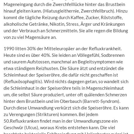
Mageneingang durch die Zwerchfelllücke hinter das Brustbein
hinauf gleiten kann. (Hiatusgleithernie, Zwerchfellbruch). Hinzu
kommt die tägliche Reizung durch Kaffee, Zucker, Röststoffe,
alkoholische Getränke, Nikotin, Stress, Ärger und Kränkungen
und der Verbrauch an Schmerzmitteln. Sie alle regen die Bildung
von zu viel Magensäure an.
1990 litten 30% der Mitteleuropäer an der Refluxkrankheit.
Heute sind es über 40%. Sie leiden an Völlegefühl, Sodbrennen
und saurem Aufstossen, manchmal an Begleitsymptomen wie
etwa ständigem Reizhusten. Die Säure ätzt und entzündet die
Schleimhaut der Speiseröhre, die dafür nicht geschaffen ist
(Refluxösophagitis). Wird nichts dagegen getan, so wandelt sich
die Schleimhaut in der Speiseröhre teils in Magenschleimhaut
um, die selbst Säure produziert, unter oft quälenden Schmerzen
hinter dem Brustbein und im Oberbauch (Barrett-Syndrom).
Durch diese Umwandlung verkürzt sich die Speiseröhre. Es kann
zu Verengungen (Strikturen) kommen. Bei jedem
50.Refluxkranken findet man in der Umwandlungszone ein
Geschwür (Ulcus), woraus Krebs entstehen kann. Die viel
beachtete bakterielle Fehlbesiedlung mit Helicobacter pylori ist