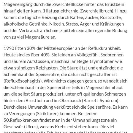
Mageneingang durch die Zwerchfelllücke hinter das Brustbein
hinauf gleiten kann. (Hiatusgleithernie, Zwerchfellbruch). Hinzu
kommt die tägliche Reizung durch Kaffee, Zucker, Röststoffe,
alkoholische Getränke, Nikotin, Stress, Ärger und Kränkungen
und der Verbrauch an Schmerzmitteln. Sie alle regen die Bildung
von zu viel Magensäure an.
1990 litten 30% der Mitteleuropäer an der Refluxkrankheit.
Heute sind es über 40%. Sie leiden an Völlegefühl, Sodbrennen
und saurem Aufstossen, manchmal an Begleitsymptomen wie
etwa ständigem Reizhusten. Die Säure ätzt und entzündet die
Schleimhaut der Speiseröhre, die dafür nicht geschaffen ist
(Refluxösophagitis). Wird nichts dagegen getan, so wandelt sich
die Schleimhaut in der Speiseröhre teils in Magenschleimhaut
um, die selbst Säure produziert, unter oft quälenden Schmerzen
hinter dem Brustbein und im Oberbauch (Barrett-Syndrom).
Durch diese Umwandlung verkürzt sich die Speiseröhre. Es kann
zu Verengungen (Strikturen) kommen. Bei jedem
50.Refluxkranken findet man in der Umwandlungszone ein
Geschwür (Ulcus), woraus Krebs entstehen kann. Die viel
beachtete bakterielle Fehlbesiedlung mit Helicobacter pylori ist