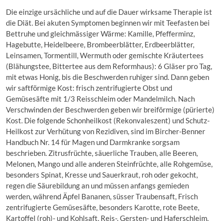
Die einzige ursächliche und auf die Dauer wirksame Therapie ist
die Diät. Bei akuten Symptomen beginnen wir mit Teefasten bei
Bettruhe und gleichmässiger Wärme: Kamille, Pfefferminz,
Hagebutte, Heidelbeere, Brombeerblätter, Erdbeerblätter,
Leinsamen, Tormentill, Wermuth oder gemischte Kräutertees
(Blähungstee, Bittertee aus dem Reformhaus): 6 Gläser pro Tag,
mit etwas Honig, bis die Beschwerden ruhiger sind. Dann geben
wir saftförmige Kost: frisch zentrifugierte Obst und
Gemüsesäfte mit 1/3 Reisschleim oder Mandelmilch. Nach
Verschwinden der Beschwerden geben wir breiförmige (pürierte)
Kost. Die folgende Schonheilkost (Rekonvaleszent) und Schutz-
Heilkost zur Verhütung von Rezidiven, sind im Bircher-Benner
Handbuch Nr. 14 für Magen und Darmkranke sorgsam
beschrieben. Zitrusfrüchte, säuerliche Trauben, alle Beeren,
Melonen, Mango und alle anderen Steinfrüchte, alle Rohgemüse,
besonders Spinat, Kresse und Sauerkraut, roh oder gekocht,
regen die Säurebildung an und müssen anfangs gemieden
werden, während Äpfel Bananen, süsser Traubensaft, Frisch
zentrifugierte Gemüsesäfte, besonders Karotte, rote Beete,
Kartoffel (roh)- und Kohlsaft, Reis-, Gersten- und Haferschleim,