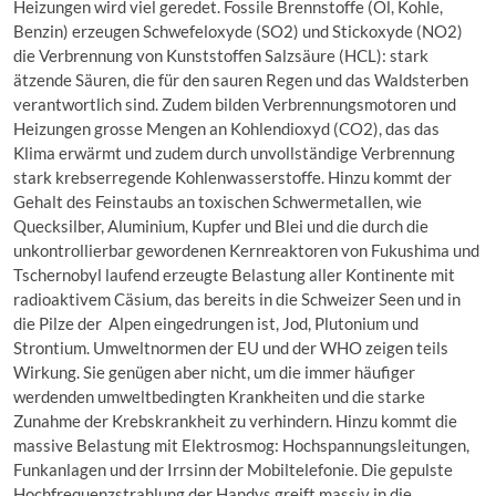
Heizungen wird viel geredet. Fossile Brennstoffe (Öl, Kohle,
Benzin) erzeugen Schwefeloxyde (SO2) und Stickoxyde (NO2)
die Verbrennung von Kunststoffen Salzsäure (HCL): stark
ätzende Säuren, die für den sauren Regen und das Waldsterben
verantwortlich sind. Zudem bilden Verbrennungsmotoren und
Heizungen grosse Mengen an Kohlendioxyd (CO2), das das
Klima erwärmt und zudem durch unvollständige Verbrennung
stark krebserregende Kohlenwasserstoffe. Hinzu kommt der
Gehalt des Feinstaubs an toxischen Schwermetallen, wie
Quecksilber, Aluminium, Kupfer und Blei und die durch die
unkontrollierbar gewordenen Kernreaktoren von Fukushima und
Tschernobyl laufend erzeugte Belastung aller Kontinente mit
radioaktivem Cäsium, das bereits in die Schweizer Seen und in
die Pilze der Alpen eingedrungen ist, Jod, Plutonium und
Strontium. Umweltnormen der EU und der WHO zeigen teils
Wirkung. Sie genügen aber nicht, um die immer häufiger
werdenden umweltbedingten Krankheiten und die starke
Zunahme der Krebskrankheit zu verhindern. Hinzu kommt die
massive Belastung mit Elektrosmog: Hochspannungsleitungen,
Funkanlagen und der Irrsinn der Mobiltelefonie. Die gepulste
Hochfrequenzstrahlung der Handys greift massiv in die