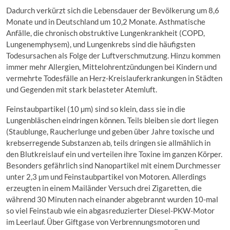
Dadurch verkürzt sich die Lebensdauer der Bevölkerung um 8,6
Monate und in Deutschland um 10,2 Monate. Asthmatische
Anfälle, die chronisch obstruktive Lungenkrankheit (COPD,
Lungenemphysem), und Lungenkrebs sind die häufigsten
Todesursachen als Folge der Luftverschmutzung. Hinzu kommen
immer mehr Allergien, Mittelohrentzündungen bei Kindern und
vermehrte Todesfälle an Herz-Kreislauferkrankungen in Städten
und Gegenden mit stark belasteter Atemluft.
Feinstaubpartikel (10 µm) sind so klein, dass sie in die
Lungenbläschen eindringen können. Teils bleiben sie dort liegen
(Staublunge, Raucherlunge und geben über Jahre toxische und
krebserregende Substanzen ab, teils dringen sie allmählich in
den Blutkreislauf ein und verteilen ihre Toxine im ganzen Körper.
Besonders gefährlich sind Nanopartikel mit einem Durchmesser
unter 2,3 µm und Feinstaubpartikel von Motoren. Allerdings
erzeugten in einem Mailänder Versuch drei Zigaretten, die
während 30 Minuten nach einander abgebrannt wurden 10-mal
so viel Feinstaub wie ein abgasreduzierter Diesel-PKW-Motor
im Leerlauf. Über Giftgase von Verbrennungsmotoren und