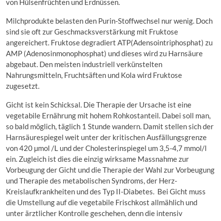
von Hülsenfrüchten und Erdnüssen.
Milchprodukte belasten den Purin-Stoffwechsel nur wenig. Doch
sind sie oft zur Geschmacksverstärkung mit Fruktose
angereichert. Fruktose degradiert ATP(Adensointriphosphat) zu
AMP (Adenosinmonophosphat) und dieses wird zu Harnsäure
abgebaut. Den meisten industriell verkünstelten
Nahrungsmitteln, Fruchtsäften und Kola wird Fruktose
zugesetzt.
Gicht ist kein Schicksal. Die Therapie der Ursache ist eine
vegetabile Ernährung mit hohem Rohkostanteil. Dabei soll man,
so bald möglich, täglich 1 Stunde wandern. Damit stellen sich der
Harnsäurespiegel weit unter der kritischen Ausfällungsgrenze
von 420 µmol /L und der Cholesterinspiegel um 3,5-4,7 mmol/l
ein. Zugleich ist dies die einzig wirksame Massnahme zur
Vorbeugung der Gicht und die Therapie der Wahl zur Vorbeugung
und Therapie des metabolischen Syndroms, der Herz-
Kreislaufkrankheiten und des Typ II-Diabetes. Bei Gicht muss
die Umstellung auf die vegetabile Frischkost allmählich und
unter ärztlicher Kontrolle geschehen, denn die intensiv