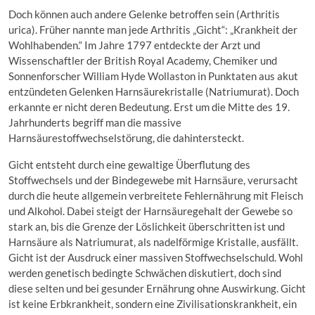
Doch können auch andere Gelenke betroffen sein (Arthritis
urica). Früher nannte man jede Arthritis „Gicht“: „Krankheit der
Wohlhabenden.“ Im Jahre 1797 entdeckte der Arzt und
Wissenschaftler der British Royal Academy, Chemiker und
Sonnenforscher William Hyde Wollaston in Punktaten aus akut
entzündeten Gelenken Harnsäurekristalle (Natriumurat). Doch
erkannte er nicht deren Bedeutung. Erst um die Mitte des 19.
Jahrhunderts begriff man die massive
Harnsäurestoffwechselstörung, die dahintersteckt.
Gicht entsteht durch eine gewaltige Überflutung des
Stoffwechsels und der Bindegewebe mit Harnsäure, verursacht
durch die heute allgemein verbreitete Fehlernährung mit Fleisch
und Alkohol. Dabei steigt der Harnsäuregehalt der Gewebe so
stark an, bis die Grenze der Löslichkeit überschritten ist und
Harnsäure als Natriumurat, als nadelförmige Kristalle, ausfällt.
Gicht ist der Ausdruck einer massiven Stoffwechselschuld. Wohl
werden genetisch bedingte Schwächen diskutiert, doch sind
diese selten und bei gesunder Ernährung ohne Auswirkung. Gicht
ist keine Erbkrankheit, sondern eine Zivilisationskrankheit, ein