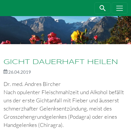
Direkt zur Hauptnavigation springen
Direkt zum Inhalt springen
GICHT DAUERHAFT HEILEN
26.04.2019
Dr. med. Andres Bircher
Nach opulenter Fleischmahlzeit und Alkohol befällt
uns der erste Gichtanfall mit Fieber und äusserst
schmerzhafter Gelenksentzündung, meist des
Grosszehengrundgelenkes (Podagra) oder eines
Handgelenkes (Chiragra).