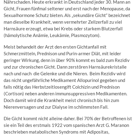
Nährschaden. Heute erkrankt in Deutschland jeder 30. Mann an
Gicht, Frauen fünfmal seltener und erst nach der Menopause, da
Sexualhormone Schutz bieten. Als „sekundäre Gicht“ bezeichnet
man dieselbe Krankheit, wenn vermehrter Zellzerfall zu viel
Harnsäure erzeugt, etwa bei Krebs oder starkem Blutzerfall
(hämolytische Anämie, Leukämie, Plasmozytom).
Meist behandelt der Arzt den ersten Gichtanfall mit
Schmerzmitteln, Prednison und Purin-armer Diät, mit leider
geringer Wirkung, denn in über 90% kommt es bald zum Rezidiv
und zur chronischen Gicht. Dann zerstören Harnsäurekristalle
nach und nach die Gelenke und die Nieren. Beim Rezidiv wird
das nicht ungefährliche Medikament Allopurinol gegeben und
falls nötig das Herbstzeitlosengift Colchizin und Prednison
(Cortison) neben anderen immunsuppressiven Medikamenten.
Doch damit wird die Krankheit meist chronisch bis hin zum
Nierenversagen und zur Dialyse im schlimmsten Fall.
Die Gicht kommt nicht alleine daher. Bei 70% der Betroffenen ist
sie ein Teil des erstmals 1922 vom spanischen Arzt G. Maranon
beschrieben matabolischen Syndroms mit Adipositas,