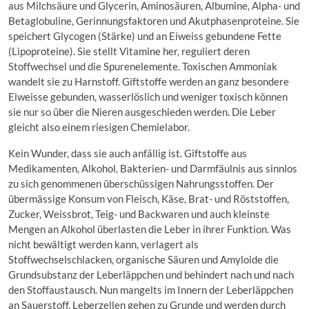
aus Milchsäure und Glycerin, Aminosäuren, Albumine, Alpha- und
Betaglobuline, Gerinnungsfaktoren und Akutphasenproteine. Sie
speichert Glycogen (Stärke) und an Eiweiss gebundene Fette
(Lipoproteine). Sie stellt Vitamine her, reguliert deren
Stoffwechsel und die Spurenelemente. Toxischen Ammoniak
wandelt sie zu Harnstoff. Giftstoffe werden an ganz besondere
Eiweisse gebunden, wasserlöslich und weniger toxisch können
sie nur so über die Nieren ausgeschieden werden. Die Leber
gleicht also einem riesigen Chemielabor.
Kein Wunder, dass sie auch anfällig ist. Giftstoffe aus
Medikamenten, Alkohol, Bakterien- und Darmfäulnis aus sinnlos
zu sich genommenen überschüssigen Nahrungsstoffen. Der
übermässige Konsum von Fleisch, Käse, Brat- und Röststoffen,
Zucker, Weissbrot, Teig- und Backwaren und auch kleinste
Mengen an Alkohol überlasten die Leber in ihrer Funktion. Was
nicht bewältigt werden kann, verlagert als
Stoffwechselschlacken, organische Säuren und Amyloide die
Grundsubstanz der Leberläppchen und behindert nach und nach
den Stoffaustausch. Nun mangelts im Innern der Leberläppchen
an Sauerstoff. Leberzellen gehen zu Grunde und werden durch