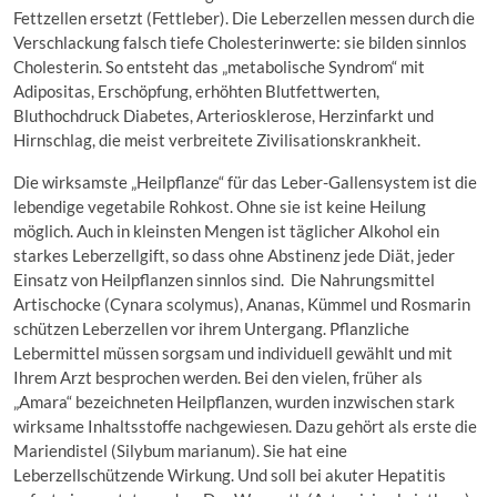
Fettzellen ersetzt (Fettleber). Die Leberzellen messen durch die
Verschlackung falsch tiefe Cholesterinwerte: sie bilden sinnlos
Cholesterin. So entsteht das „metabolische Syndrom“ mit
Adipositas, Erschöpfung, erhöhten Blutfettwerten,
Bluthochdruck Diabetes, Arteriosklerose, Herzinfarkt und
Hirnschlag, die meist verbreitete Zivilisationskrankheit.
Die wirksamste „Heilpflanze“ für das Leber-Gallensystem ist die
lebendige vegetabile Rohkost. Ohne sie ist keine Heilung
möglich. Auch in kleinsten Mengen ist täglicher Alkohol ein
starkes Leberzellgift, so dass ohne Abstinenz jede Diät, jeder
Einsatz von Heilpflanzen sinnlos sind. Die Nahrungsmittel
Artischocke (Cynara scolymus), Ananas, Kümmel und Rosmarin
schützen Leberzellen vor ihrem Untergang. Pflanzliche
Lebermittel müssen sorgsam und individuell gewählt und mit
Ihrem Arzt besprochen werden. Bei den vielen, früher als
„Amara“ bezeichneten Heilpflanzen, wurden inzwischen stark
wirksame Inhaltsstoffe nachgewiesen. Dazu gehört als erste die
Mariendistel (Silybum marianum). Sie hat eine
Leberzellschützende Wirkung. Und soll bei akuter Hepatitis