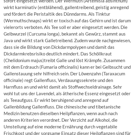
sofort eingesetzt werden. Der Wermuth (Artemisia absinthum)
wirkt karminativ (entblähend), gallentreibend, geistig anregend
und fördert die Peristaltik des Dünndarms. Als Tinktur
(Wermuthschnaps) wirkt er toxisch auf das Gehirn und ist darum
vielerorts verboten. Als Tee soll er aber eingesetzt werden. Die
Gelbwurzel (Curcuma longa), bekannt als Gewürz, stammt aus
Java und wirkt stark Galletreibend. Zudem wurde nachgewiesen,
dass sie die Bildung von Dickdarmpolypen und damit das
Dickdarmkrebsrisiko deutlich mindert. Das Schöllkraut
(Chelidonium majus)treibt Galle und löst Krämpfe. Zusammen
mit dem Erdrauch (Fumaria officinalis) kann er bei Gelbsucht und
Gallenstauung sehr hilfreich sein. Der Löwenzahn (Taraxacum
officinale) regt Gallenfluss, Verdauungssekrete und den
Harnfluss an und wirkt damit als Stoffwechseldrainage. Sehr
wohl tut uns der Lavendel, als ätherische Essenz eingesetzt oder
als Teeaufguss. Er wirkt beruhigend und anregend auf
Gallenbildung Gallenfluss. Die chinesische und tibetanische
Medizin benutzen dieselben Heilpflanzen, wenn auch nach
anderen Kriterien verordnet. Der Verzicht auf Alkohol, die
Umstellung auf eine moderne Ernährung durch vegetabile
Frischkost und der sorgsame Einsatz dieser Heilpflanzen sind für