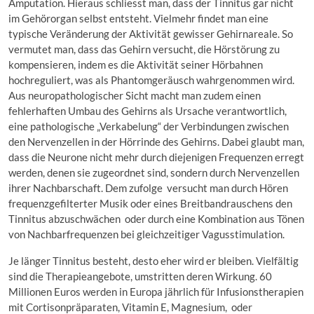
Amputation. Hieraus schliesst man, dass der Tinnitus gar nicht
im Gehörorgan selbst entsteht. Vielmehr findet man eine
typische Veränderung der Aktivität gewisser Gehirnareale. So
vermutet man, dass das Gehirn versucht, die Hörstörung zu
kompensieren, indem es die Aktivität seiner Hörbahnen
hochreguliert, was als Phantomgeräusch wahrgenommen wird.
Aus neuropathologischer Sicht macht man zudem einen
fehlerhaften Umbau des Gehirns als Ursache verantwortlich,
eine pathologische „Verkabelung“ der Verbindungen zwischen
den Nervenzellen in der Hörrinde des Gehirns. Dabei glaubt man,
dass die Neurone nicht mehr durch diejenigen Frequenzen erregt
werden, denen sie zugeordnet sind, sondern durch Nervenzellen
ihrer Nachbarschaft. Dem zufolge versucht man durch Hören
frequenzgefilterter Musik oder eines Breitbandrauschens den
Tinnitus abzuschwächen oder durch eine Kombination aus Tönen
von Nachbarfrequenzen bei gleichzeitiger Vagusstimulation.
Je länger Tinnitus besteht, desto eher wird er bleiben. Vielfältig
sind die Therapieangebote, umstritten deren Wirkung. 60
Millionen Euros werden in Europa jährlich für Infusionstherapien
mit Cortisonpräparaten, Vitamin E, Magnesium, oder