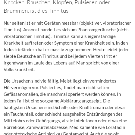
Knacken, Rauschen, Klopfen, Pulsieren oder
Brummen, ist dies Tinnitus.
Nur selten ist er mit Geräten messbar (objektiver, vibratorischer
Tinnitus). Ansonst handelt es sich um Phantomgeräusche (nicht-
vibratorischer Tinnitus). Tinnitus kann als eigenständige
Krankheit auftreten oder Symptom einer Krankheit sein. In den
Industrieländern hat er massiv zugenommen. Heute leidet jeder
siebte Deutsche an Tinnitus und bei jedem Vierten tritt er
irgendwann im Laufe des Lebens auf. Man spricht von einer
Volkskrankheit.
Die Ursachen sind vielfältig. Meist liegt ein vermindertes
Hörvermögen vor. Pulsiert es, findet man nicht selten
Gefässanomalien, die manchmal operiert werden können. In
jedem Fall ist eine sorgsame Abklärung angezeigt. Die
häufigsten Ursachen sind Schall-, oder Knalltruman oder etwa
ein Tauchunfall, oder schlecht ausgeheilte Entzündungen des
Mittelohrs oder Gehörgangs, virale Infektionen oder etwa eine
Borreliose, Zahnwurzelabszesse, Medikamente wie Loratadin
oder ototoxische Antibiotika (Gentamycin). Auch die so oft