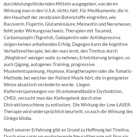
durchblutungsfördernden Mitteln ausgegeben, von deren
Wirkung man in den U.S.A. nichts hält. Für Medikamente, die in
den Haushalt der zerebralen Botenstoffe eingreifen, wie
Racoverin, Flupirtin, Glutaminsäure, Memantin und Neramexan,
fehlt jeder Wirkungsnachweis. Therapien mit Tocainid,
Carbamazepin (Tegretol), Gabapentin oder Antidepressiva
zeigen keinen anhaltenden Erfolg. Dagegen kann die kognitive
Verhaltenstherapie, bei der man lernt, den Tinnitus durch
„Weghören“ weniger wahr zu nehmen, Erleichterung bringen, so
auch Qigong, autogenes Training, progressive
Muskelentspannung, Hypnose, Klangtherapien oder die Tomatis-
Methode, bei welcher der Patient Musik hört, die in geeigneter
Weise akustisch veränderte wurde . Liegen
Kieferverspannungen vor (Kraniomandibuläre Dysfunktion,
CMD), versucht man das Kiefergelenk durch eine
Distraktionsschiene zu entlasten. Die Wirkung der Low-LASER-
Therapie wird widersprüchlich beurteilt, so auch die Wirkung des
Ginkgo biloba.
Nach unserer Erfahrung gibt es Grund zu Hoffnung bei Tinnitus.
Durch eine sorgsam explorierende Neuraltherapie mit Procain