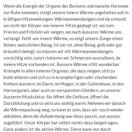
Wenn die Energie der Organe des Beckens und manche Hormone
zur Ruhe kommen, steigt unsere innere Wärme ungehalten auf, in
kräftigen Hitzewallungen. Wärmeanwendungen sind da sinnvoll,
wo nicht der Körper von innerer Hitze geplagt ist, wo zum
Frieren und Frösteln wir neigen, wo nach äusserer Wärme uns
verlangt. Fehlt uns innere Wärme, so zeigt unsere Zunge einen
feinen, weisslichen Belag. Ist sie rot, ohne Belag, gelb oder gar
bräunlich belegt, so müssen wir mit Wärmeanwendungen
vorsichtig sein, sonst riskieren wir Schmerzen auszulösen, da
innere Hitze vorhanden ist. Äussere Wärme stillt wunderbar
Krämpfe in allen inneren Organen, die dazu neigen, sich zu
kontrahieren und sich so in krampfartigen oder stechenden
Koliken äussern: im Darm, im Magen, in der Gallenblase, in den
Harnorganen, aber auch an verspannten Gliedern, an unserer
äusseren Muskulatur. Sie öffnet die Gefässe, öffnet die
Durchblutung und so wird uns wohlig warm. Nehmen wir danach
die Wärmepackung weg, so kann es sein, dass wir rasch wieder
abkühlen, denn die Aufwärmung war bloss passiv, von aussen
zugeführt. Unser Körper hat selbst nichts dazu beigetragen.
Ganz anders ist die aktive Wärme. Diese kann nur durch