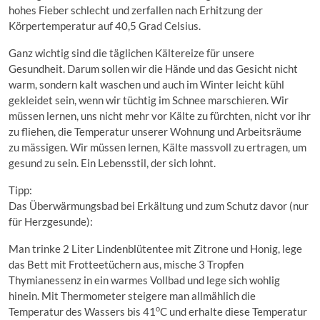
hohes Fieber schlecht und zerfallen nach Erhitzung der
Körpertemperatur auf 40,5 Grad Celsius.
Ganz wichtig sind die täglichen Kältereize für unsere
Gesundheit. Darum sollen wir die Hände und das Gesicht nicht
warm, sondern kalt waschen und auch im Winter leicht kühl
gekleidet sein, wenn wir tüchtig im Schnee marschieren. Wir
müssen lernen, uns nicht mehr vor Kälte zu fürchten, nicht vor ihr
zu fliehen, die Temperatur unserer Wohnung und Arbeitsräume
zu mässigen. Wir müssen lernen, Kälte massvoll zu ertragen, um
gesund zu sein. Ein Lebensstil, der sich lohnt.
Tipp:
Das Überwärmungsbad bei Erkältung und zum Schutz davor (nur
für Herzgesunde):
Man trinke 2 Liter Lindenblütentee mit Zitrone und Honig, lege
das Bett mit Frotteetüchern aus, mische 3 Tropfen
Thymianessenz in ein warmes Vollbad und lege sich wohlig
hinein. Mit Thermometer steigere man allmählich die
o
Temperatur des Wassers bis 41
C und erhalte diese Temperatur