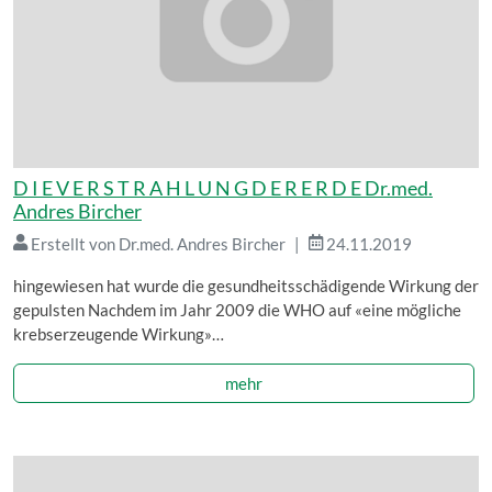
D I E V E R S T R A H L U N G D E R E R D E Dr.med.
Andres Bircher
Erstellt von Dr.med. Andres Bircher
24.11.2019
hingewiesen hat wurde die gesundheitsschädigende Wirkung der
gepulsten Nachdem im Jahr 2009 die WHO auf «eine mögliche
krebserzeugende Wirkung»…
mehr